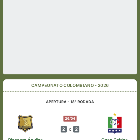
CAMPEONATO COLOMBIANO - 2026
APERTURA - 18ª RODADA
26/04
2
2
x
Rionegro Águilas
Once Caldas