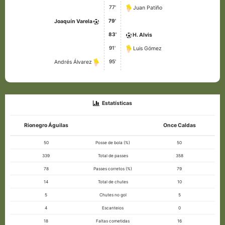
77'
Juan Patiño
79'
Joaquín Varela
83'
H. Alvis
91'
Luis Gómez
95'
Andrés Álvarez
Estatísticas
Rionegro Águilas
Once Caldas
50
Posse de bola (%)
50
339
Total de passes
358
78
Passes corretos (%)
79
14
Total de chutes
10
5
Chutes no gol
5
4
Escanteios
0
18
Faltas cometidas
16