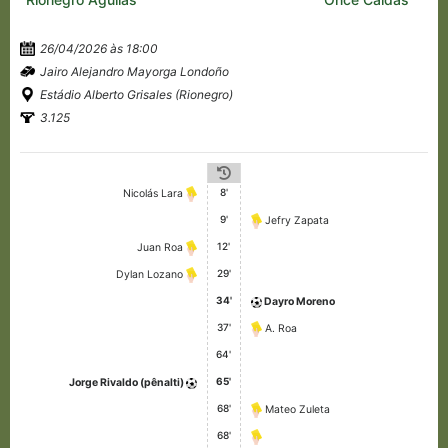
26/04/2026 às 18:00
Jairo Alejandro Mayorga Londoño
Estádio Alberto Grisales (Rionegro)
3.125
8'
Nicolás Lara
9'
Jefry Zapata
12'
Juan Roa
29'
Dylan Lozano
34'
Dayro Moreno
37'
A. Roa
64'
65'
Jorge Rivaldo (pênalti)
68'
Mateo Zuleta
68'