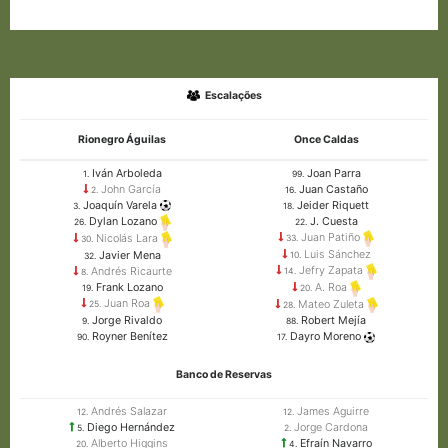
Escalações
Rionegro Águilas
Once Caldas
Iván Arboleda
Joan Parra
1.
99.
John García
Juan Castaño
2.
16.
Joaquín Varela
Jeider Riquett
3.
18.
J. Cuesta
Dylan Lozano
22.
26.
Juan Patiño
Nicolás Lara
33.
30.
Luis Sánchez
Javier Mena
10.
32.
Jefry Zapata
Andrés Ricaurte
14.
8.
Frank Lozano
A. Roa
19.
20.
Juan Roa
Mateo Zuleta
25.
28.
Jorge Rivaldo
Robert Mejía
9.
88.
Royner Benítez
Dayro Moreno
90.
17.
Banco de Reservas
Andrés Salazar
James Aguirre
12.
12.
Diego Hernández
Jorge Cardona
5.
2.
Alberto Higgins
Efraín Navarro
20.
4.