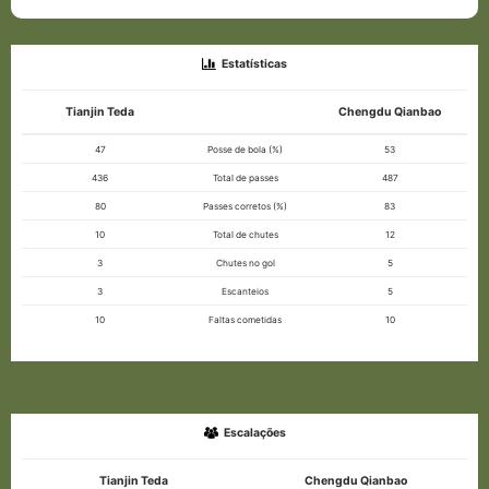
Estatísticas
Tianjin Teda
Chengdu Qianbao
47
Posse de bola (%)
53
436
Total de passes
487
80
Passes corretos (%)
83
10
Total de chutes
12
3
Chutes no gol
5
3
Escanteios
5
10
Faltas cometidas
10
Escalações
Tianjin Teda
Chengdu Qianbao