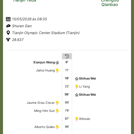
Qianbao
15/05/2026 às 08:35
Shuran Gan
Tianjin Olympic Center Stadium (Tianjin)
28.637
9'
Xianjun Wang
11'
Jiahui Huang
16'
Shihao Wei
22'
Li Yang
56'
Shihao Wei
69'
Jaume Grau Ciscar
79'
Ming-Him Sun
87'
Rômulo
96'
Alberto Quiles