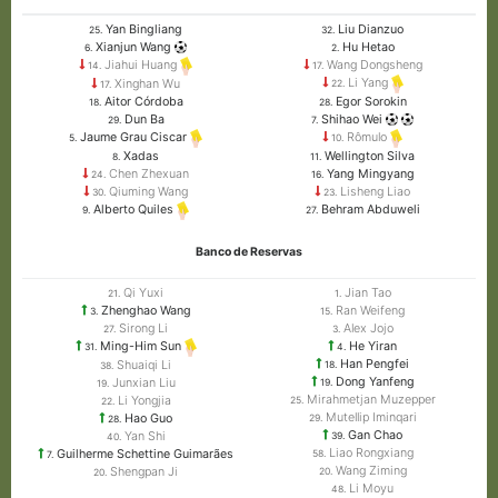
Yan Bingliang
Liu Dianzuo
25.
32.
Xianjun Wang
Hu Hetao
6.
2.
Wang Dongsheng
Jiahui Huang
17.
14.
Li Yang
Xinghan Wu
22.
17.
Aitor Córdoba
Egor Sorokin
18.
28.
Dun Ba
Shihao Wei
29.
7.
Jaume Grau Ciscar
Rômulo
5.
10.
Xadas
Wellington Silva
8.
11.
Chen Zhexuan
Yang Mingyang
24.
16.
Qiuming Wang
Lisheng Liao
30.
23.
Behram Abduweli
Alberto Quiles
27.
9.
Banco de Reservas
Qi Yuxi
Jian Tao
21.
1.
Zhenghao Wang
Ran Weifeng
3.
15.
Sirong Li
Alex Jojo
27.
3.
He Yiran
Ming-Him Sun
4.
31.
Han Pengfei
Shuaiqi Li
18.
38.
Dong Yanfeng
Junxian Liu
19.
19.
Mirahmetjan Muzepper
Li Yongjia
25.
22.
Mutellip Iminqari
Hao Guo
29.
28.
Gan Chao
Yan Shi
39.
40.
Liao Rongxiang
Guilherme Schettine Guimarães
58.
7.
Wang Ziming
Shengpan Ji
20.
20.
Li Moyu
48.