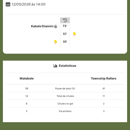
12/05/2026 às 14:00
73'
Kabelo Dlamini
82'
88'
Estatísticas
Matebele
Township Rollers
59
Posse de bola (%)
41
14
Total de chutes
11
8
Chutes no gol
2
3
Escanteios
3