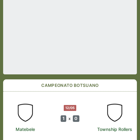
CAMPEONATO BOTSUANO
12/05
1
0
x
Matebele
Township Rollers