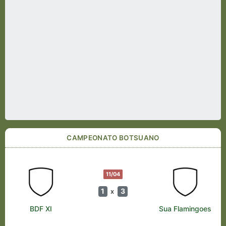
CAMPEONATO BOTSUANO
11/04
1
3
x
BDF XI
Sua Flamingoes