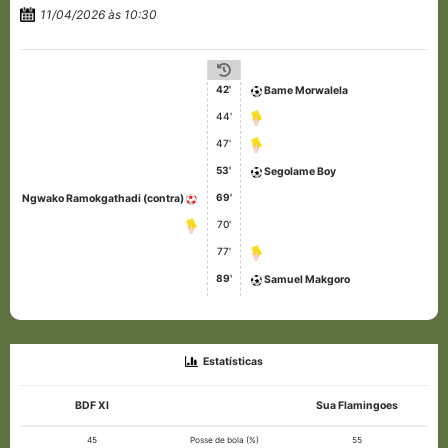
11/04/2026 às 10:30
42'
Bame Morwalela
44'
47'
53'
Segolame Boy
69'
Ngwako Ramokgathadi (contra)
70'
77'
89'
Samuel Makgoro
Estatísticas
BDF XI
Sua Flamingoes
45
Posse de bola (%)
55