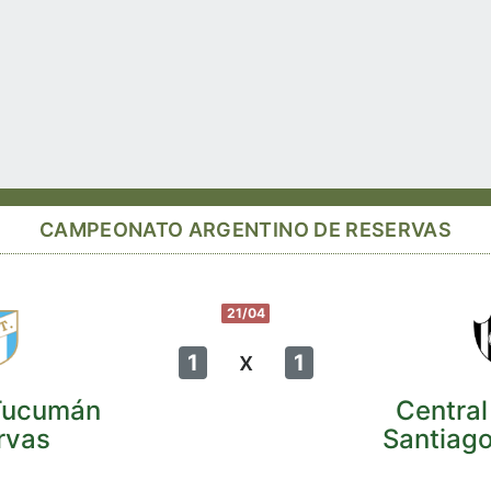
CAMPEONATO ARGENTINO DE RESERVAS
21/04
x
1
1
 Tucumán
Centra
rvas
Santiag