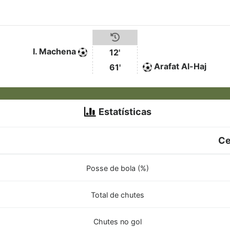
I. Machena
12'
Arafat Al-Haj
61'
Estatísticas
Ce
Posse de bola (%)
Total de chutes
Chutes no gol