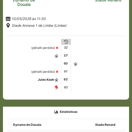
Douala
10/05/2026 às 11:30
Stade Annexe 1 de Limbe (Limbe)
32'
(pênalti perdido)
37'
50'
91'
(pênalti perdido)
92'
Jules Kooh
93'
Estatísticas
Dynamo de Douala
Stade Renard