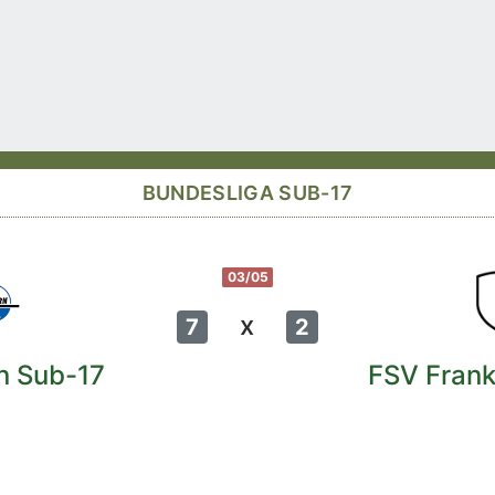
BUNDESLIGA SUB-17
03/05
x
7
2
n Sub-17
FSV Frank