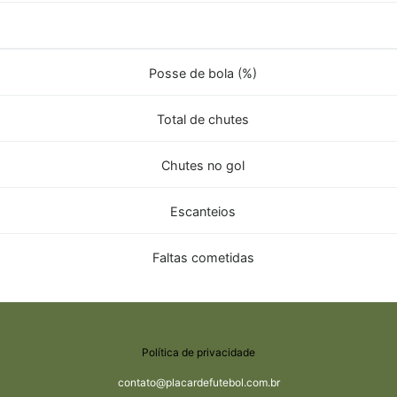
Posse de bola (%)
Total de chutes
Chutes no gol
Escanteios
Faltas cometidas
Política de privacidade
contato@placardefutebol.com.br