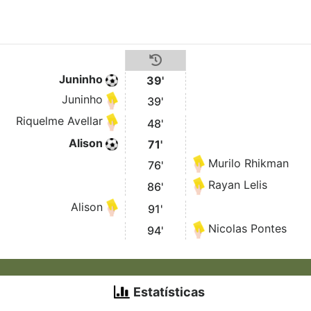
Juninho
39'
Juninho
39'
Riquelme Avellar
48'
Alison
71'
Murilo Rhikman
76'
Rayan Lelis
86'
Alison
91'
Nicolas Pontes
94'
Estatísticas