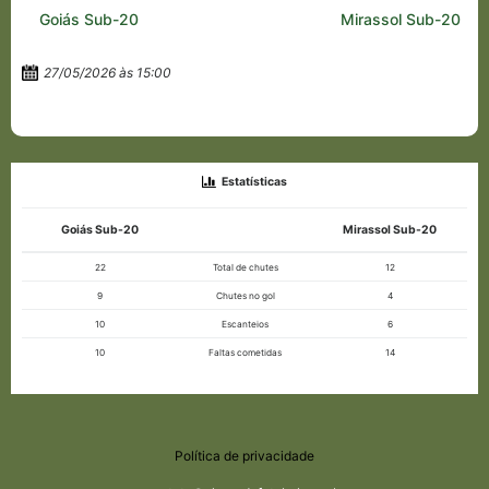
Goiás Sub-20
Mirassol Sub-20
27/05/2026 às 15:00
Estatísticas
Goiás Sub-20
Mirassol Sub-20
22
Total de chutes
12
9
Chutes no gol
4
10
Escanteios
6
10
Faltas cometidas
14
Política de privacidade