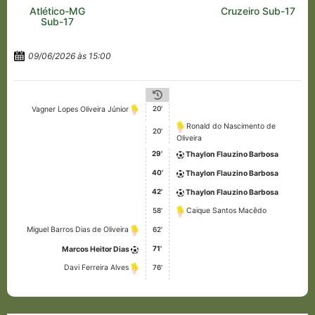
Atlético-MG
Cruzeiro Sub-17
Sub-17
09/06/2026 às 15:00
20'
Vagner Lopes Oliveira Júnior
Ronald do Nascimento de
20'
Oliveira
29'
Thaylon Flauzino Barbosa
40'
Thaylon Flauzino Barbosa
42'
Thaylon Flauzino Barbosa
58'
Caique Santos Macêdo
62'
Miguel Barros Dias de Oliveira
71'
Marcos Heitor Dias
76'
Davi Ferreira Alves