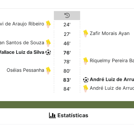
vi de Araujo Ribeiro
24'
Zafir Morais Ayan
27'
an Santos de Souza
46'
allace Luiz da Silva
76'
Riquelmy Pereira B
78'
Oséias Pessanha
80'
André Luiz de Arr
83'
André Luiz de Arru
84'
Estatísticas