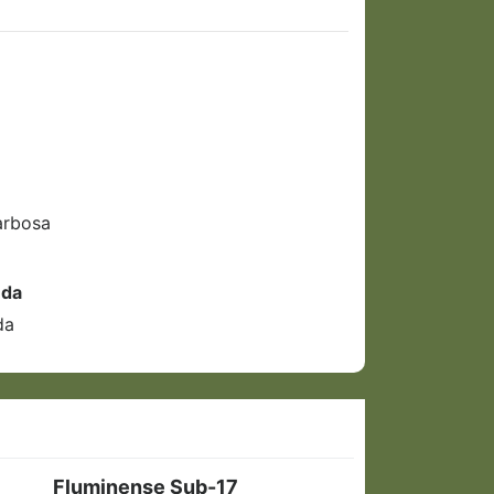
arbosa
uda
da
Fluminense Sub-17