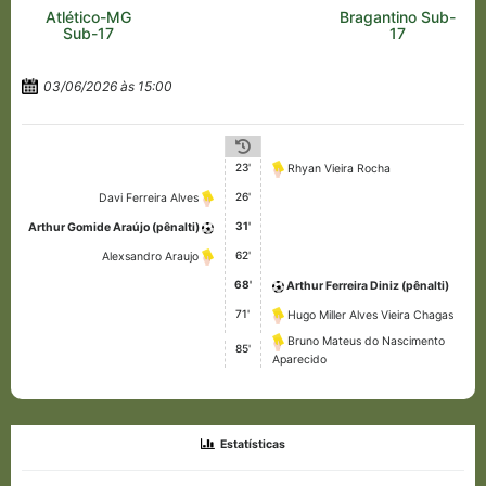
Atlético-MG
Bragantino Sub-
Sub-17
17
03/06/2026 às 15:00
23'
Rhyan Vieira Rocha
26'
Davi Ferreira Alves
31'
Arthur Gomide Araújo (pênalti)
62'
Alexsandro Araujo
68'
Arthur Ferreira Diniz (pênalti)
71'
Hugo Miller Alves Vieira Chagas
Bruno Mateus do Nascimento
85'
Aparecido
Estatísticas