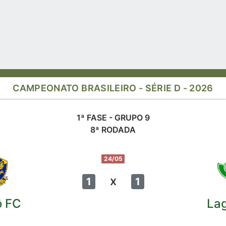
CAMPEONATO BRASILEIRO - SÉRIE D - 2026
1ª FASE - GRUPO 9
8ª RODADA
24/05
x
1
1
ô FC
La