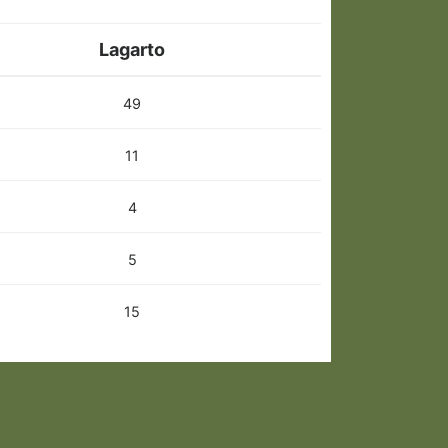
Lagarto
49
11
4
5
15