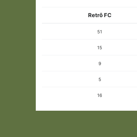
Retrô FC
51
15
9
5
16