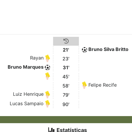
Bruno Silva Britto
21'
Rayan
23'
Bruno Marques
31'
45'
Felipe Recife
58'
Luiz Henrique
79'
Lucas Sampaio
90'
Estatísticas