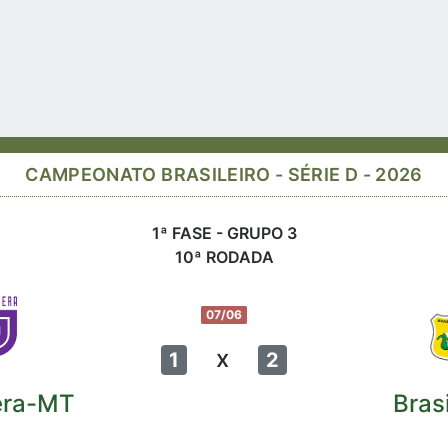
CAMPEONATO BRASILEIRO - SÉRIE D - 2026
1ª FASE - GRUPO 3
10ª RODADA
07/06
x
1
2
era-MT
Bras