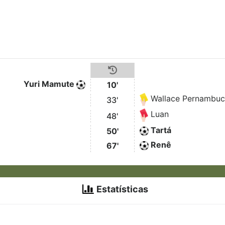
Yuri Mamute
10'
Wallace Pernambu
33'
Luan
48'
Tartá
50'
Renê
67'
Estatísticas