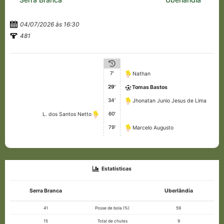
04/07/2026 às 16:30
481
7'
Nathan
29'
Tomas Bastos
34'
Jhonatan Junio ​​Jesus de Lima
60'
L. dos Santos Netto
79'
Marcelo Augusto
Estatísticas
Serra Branca
Uberlândia
41
Posse de bola (%)
59
15
Total de chutes
9