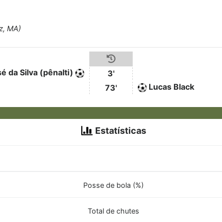
iz, MA)
é da Silva (pênalti)
3'
Lucas Black
73'
Estatísticas
Posse de bola (%)
Total de chutes