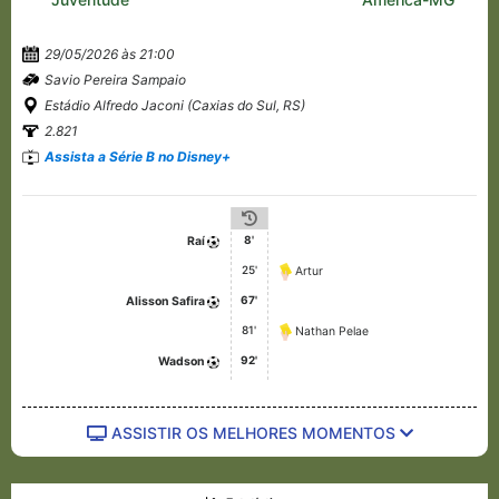
29/05/2026 às 21:00
Savio Pereira Sampaio
Estádio Alfredo Jaconi (Caxias do Sul, RS)
2.821
Assista a Série B no Disney+
8'
Raí
25'
Artur
67'
Alisson Safira
81'
Nathan Pelae
92'
Wadson
ASSISTIR OS MELHORES MOMENTOS