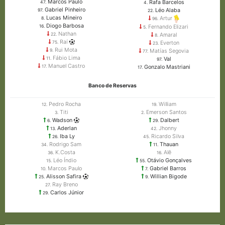
Marcos Paulo
Rafa Barcelos
47.
4.
Gabriel Pinheiro
Léo Alaba
97.
22.
Lucas Mineiro
Artur
8.
96.
Diogo Barbosa
Fernando Elizari
16.
5.
Nathan
Amaral
22.
8.
Raí
Everton
75.
23.
Rui Mota
Matías Segovia
9.
77.
Fábio Lima
Val
11.
97.
Manuel Castro
Gonzalo Mastriani
17.
17.
Banco de Reservas
Pedro Rocha
William
12.
19.
Titi
Emerson Santos
3.
2.
Wadson
Dalbert
6.
29.
Aderlan
Jhonny
13.
42.
Iba Ly
Ricardo Silva
26.
45.
Rodrigo Sam
Thauan
34.
11.
K.Costa
Alê
36.
16.
Léo Índio
Otávio Gonçalves
15.
55.
Marcos Paulo
Gabriel Barros
10.
7.
Alisson Safira
Willian Bigode
25.
9.
Ray Breno
27.
Carlos Júnior
29.