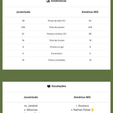
Estatísticas
Juventude
América-MG
38
Posse de bola (%)
62
296
Total de passes
508
81
Passes corretos (%)
88
16
Total de chutes
16
6
Chutes no gol
8
5
Escanteios
5
16
Faltas cometidas
14
Escalações
Juventude
América-MG
Jandrei
Gustavo
93.
1.
Messias
Nathan Pelae
4.
3.