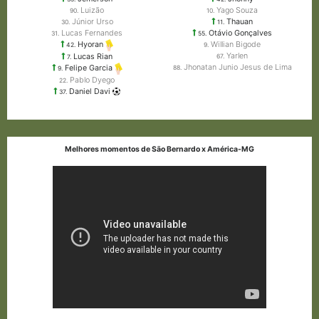
Luizão
Yago Souza
90.
10.
Júnior Urso
Thauan
30.
11.
Lucas Fernandes
Otávio Gonçalves
31.
55.
Willian Bigode
Hyoran
9.
42.
Yarlen
Lucas Rian
67.
7.
Jhonatan Junio ​​Jesus de Lima
Felipe Garcia
88.
9.
Pablo Dyego
22.
Daniel Davi
37.
Melhores momentos de São Bernardo x América-MG