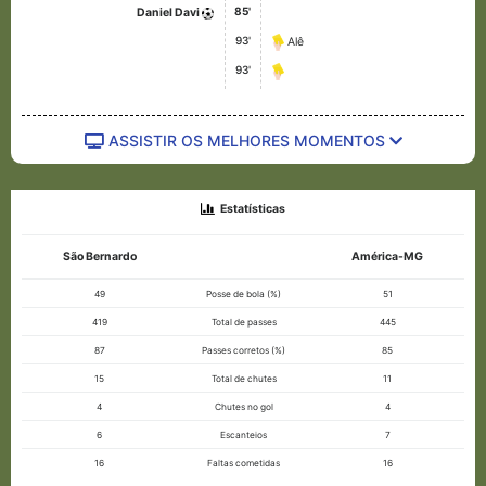
85'
Daniel Davi
93'
Alê
93'
ASSISTIR OS MELHORES MOMENTOS
Estatísticas
São Bernardo
América-MG
49
Posse de bola (%)
51
419
Total de passes
445
87
Passes corretos (%)
85
15
Total de chutes
11
4
Chutes no gol
4
6
Escanteios
7
16
Faltas cometidas
16