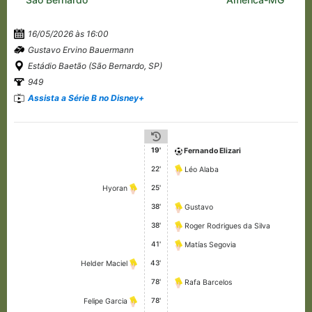
16/05/2026 às 16:00
Gustavo Ervino Bauermann
Estádio Baetão (São Bernardo, SP)
949
Assista a Série B no Disney+
19'
Fernando Elizari
22'
Léo Alaba
25'
Hyoran
38'
Gustavo
38'
Roger Rodrigues da Silva
41'
Matías Segovia
43'
Helder Maciel
78'
Rafa Barcelos
78'
Felipe Garcia