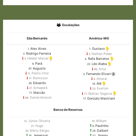
Escalações
São Bernardo
América-MG
Alex Alves
Gustavo
1.
1.
Rodrigo Ferreira
Nathan Pelae
2.
3.
Helder Maciel
Rafa Barcelos
3.
4.
Pará
Léo Alaba
6.
22.
Augusto
Artur
97.
96.
Pedro Vitor
Fernando Elizari
11.
5.
Romisson
Amaral
17.
8.
Eduardo
26.
Alê
16.
Echaporã
27.
Everton
23.
Marcão
77.
Matías Segovia
77.
Daniel Amorim
89.
Gonzalo Mastriani
17.
Banco de Reservas
Júnior Oliveira
William
12.
19.
Hugo
Paulinho
21.
6.
Mário Sérgio
Dalbert
33.
29.
Jemerson
Jhonny
35.
42.