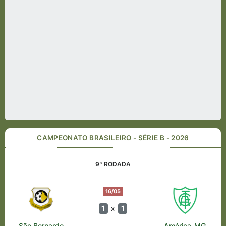
CAMPEONATO BRASILEIRO - SÉRIE B - 2026
9ª RODADA
16/05
1
1
x
São Bernardo
América-MG