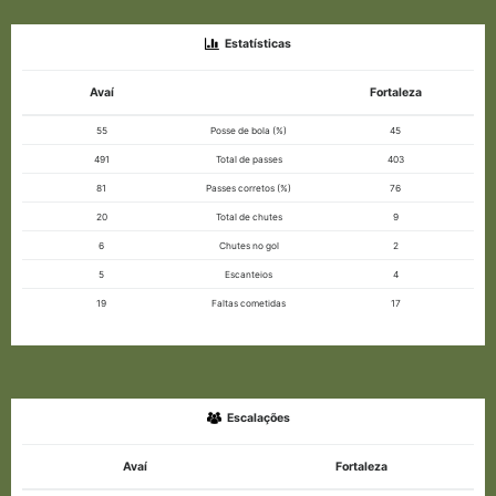
Estatísticas
Avaí
Fortaleza
55
Posse de bola (%)
45
491
Total de passes
403
81
Passes corretos (%)
76
20
Total de chutes
9
6
Chutes no gol
2
5
Escanteios
4
19
Faltas cometidas
17
Escalações
Avaí
Fortaleza