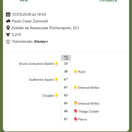
10/05/2026 às 18:30
Paulo Cesar Zanovelli
Estádio da Ressacada (Florianópolis, SC)
5.270
Transmissão:
Disney+
33'
Bruno Gonçalves Baldini
38'
Ryan
47'
Guilherme Aquino
67'
Emanuel Brítez
83'
Douglas
95'
Emanuel Brítez
96'
Thiago Carpini
97'
Pierre