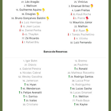
Léo Aragão
Vinícius
41.
25.
Wallison
Emanuel Brítez
2.
2.
Guilherme Aquino
Luan Freitas
15.
4.
Douglas
Kauã Rocha
36.
33.
Bruno Gonçalves Baldini
Pierre
55.
5.
Luiz Henrique
Maurício Júnior
8.
13.
Jean Lucas
Maílton
10.
22.
Daniel Penha
Ryan
14.
37.
Thayllon
Tomás Pochettino
43.
7.
Zé Ricardo
Vitinho
77.
11.
Rafael Bilu
Luiz Fernando
7.
32.
Banco de Reservas
Igor Bohn
Brenno
1.
12.
Otávio
Paulinho
21.
28.
Gabriel Pereira
Ronald
4.
8.
Nicolas Cabral
Matheus Rossetto
6.
20.
Wesley Gasolina
Rodrigo Santos
52.
29.
Jamerson
Lucca Prior
16.
38.
Hyan
Rodriguinho
18.
75.
Wenderson
Lucas Sasha
95.
88.
Felipe Avenatti
Lucas Emanoel
9.
19.
Sorriso
Welliton
11.
31.
Isaías
Paulo Baya
20.
77.
Cristiano
Kayke
30.
99.