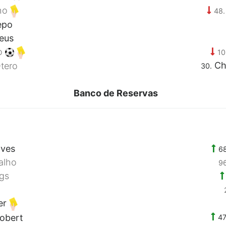
ho
48.
epo
eus
o
10
Chr
tero
30.
Banco de Reservas
lves
68
alho
96
gs
er
obert
47