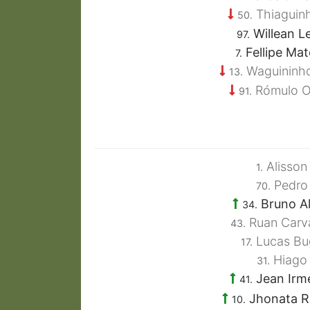
Thiaguin
50.
Willean L
97.
Fellipe Mat
7.
Waguininh
13.
Rómulo O
91.
Alisson
1.
Pedro
70.
Bruno A
34.
Ruan Carv
43.
Lucas Bu
17.
Hiago
31.
Jean Irm
41.
Jhonata R
10.