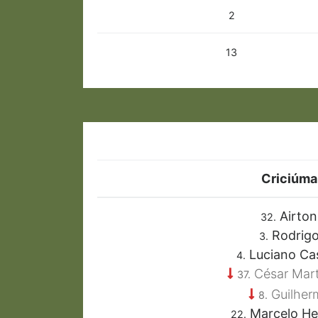
2
13
Criciúma
Airton
32.
Rodrig
3.
Luciano Ca
4.
César Mar
37.
Guilher
8.
Marcelo H
22.