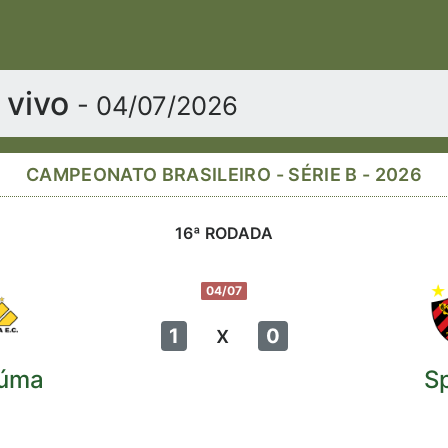
 vivo
- 04/07/2026
CAMPEONATO BRASILEIRO - SÉRIE B - 2026
16ª RODADA
04/07
x
1
0
iúma
S