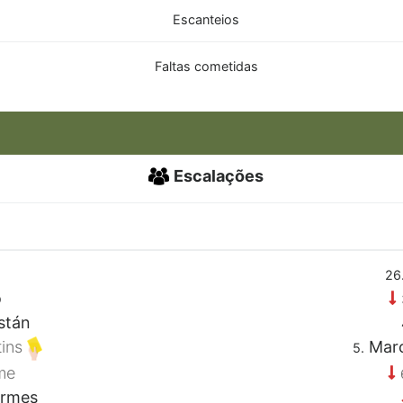
Escanteios
Faltas cometidas
Escalações
26
o
stán
tins
Marc
5.
me
ermes