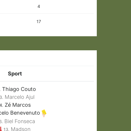
4
17
Sport
Thiago Couto
.
Marcelo Ajul
3.
Zé Marcos
4.
elo Benevenuto
Biel Fonseca
6.
Madson
13.