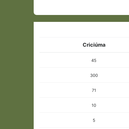
Criciúma
45
300
71
10
5