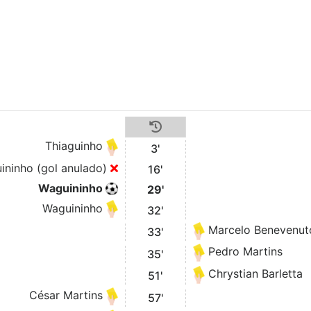
Thiaguinho
3'
ininho (gol anulado)
16'
Waguininho
29'
Waguininho
32'
Marcelo Benevenut
33'
Pedro Martins
35'
Chrystian Barletta
51'
César Martins
57'