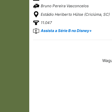
Bruno Pereira Vasconcelos
Estádio Heriberto Hülse (Criciúma, SC)
11.047
Assista a Série B no Disney+
Wagu