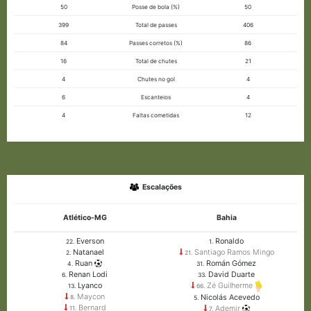
50
Posse de bola (%)
50
399
Total de passes
406
84
Passes corretos (%)
86
16
Total de chutes
21
4
Chutes no gol
4
6
Escanteios
4
4
Faltas cometidas
12
Escalações
Atlético-MG
Bahia
Everson
Ronaldo
22.
1.
Natanael
Santiago Ramos Mingo
2.
21.
Ruan
Román Gómez
4.
31.
Renan Lodi
David Duarte
6.
33.
Lyanco
Zé Guilherme
13.
66.
Maycon
Nicolás Acevedo
8.
5.
Bernard
Ademir
11.
7.