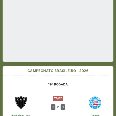
CAMPEONATO BRASILEIRO - 2026
19ª RODADA
21/07
1
1
x
Atlético-MG
Bahia