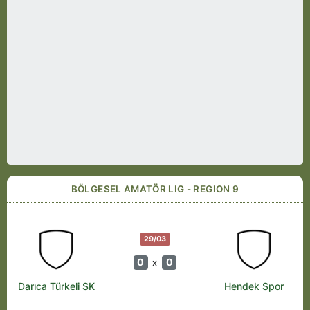
BÖLGESEL AMATÖR LIG - REGION 9
29/03
0
0
x
Darıca Türkeli SK
Hendek Spor