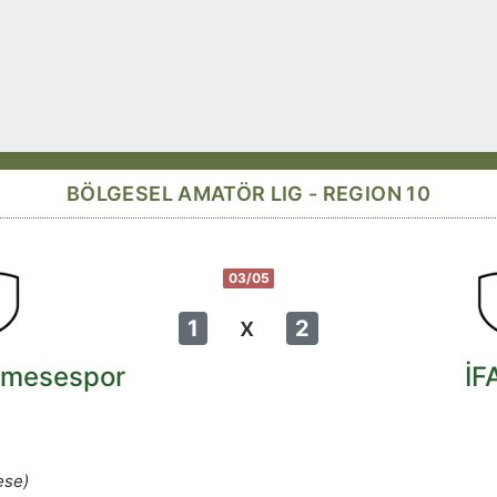
BÖLGESEL AMATÖR LIG - REGION 10
03/05
x
1
2
imesespor
İF
ese)