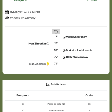
04/07/2026 às 10:30
Vadim Lenkovskiy
17'
Vitali Shalychev
25'
Ivan Zhestkin
59'
Maksim Pashkevich
72'
Gleb Zheleznikov
74'
Ivan Zhestkin
Estatísticas
Bumprom
Orsha
64
Posse de bola (%)
36
10
Total de chutes
7