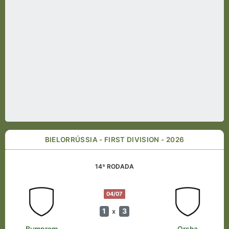
BIELORRÚSSIA - FIRST DIVISION - 2026
14ª RODADA
04/07
1
3
x
Bumprom
Orsha