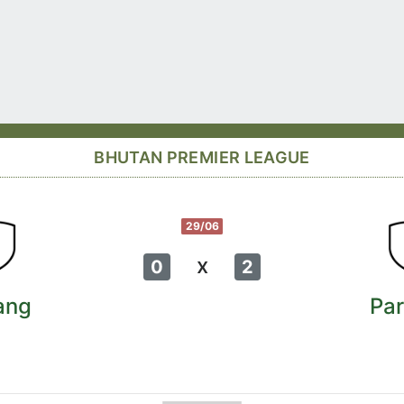
BHUTAN PREMIER LEAGUE
29/06
x
0
2
ang
Pa