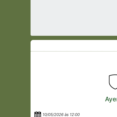
Ay
10/05/2026 às 12:00