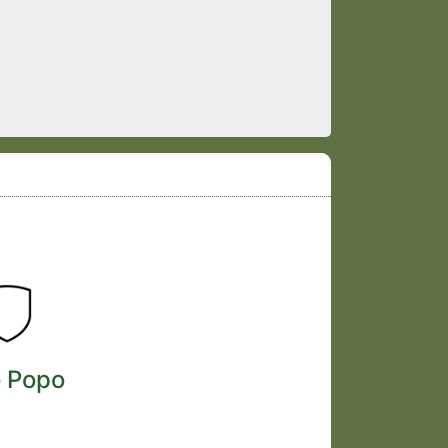
o Popo