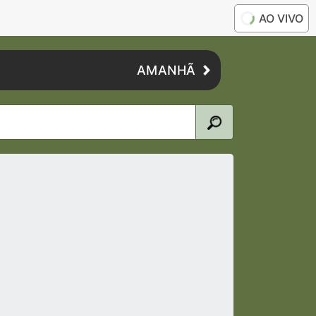
AO VIVO
AMANHÃ