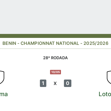
BENIN - CHAMPIONNAT NATIONAL - 2025/2026
28ª RODADA
10/05
x
1
0
ema
Lot