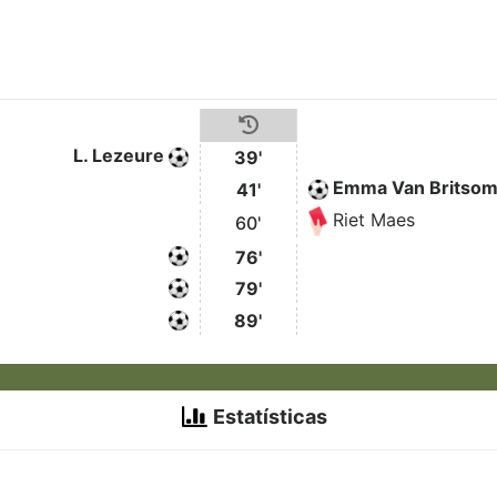
L. Lezeure
39'
Emma Van Britso
41'
Riet Maes
60'
76'
79'
89'
Estatísticas