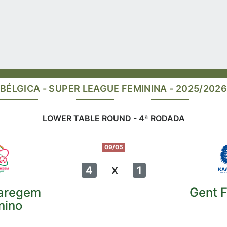
BÉLGICA - SUPER LEAGUE FEMININA - 2025/202
LOWER TABLE ROUND - 4ª RODADA
09/05
x
4
1
aregem
Gent 
nino