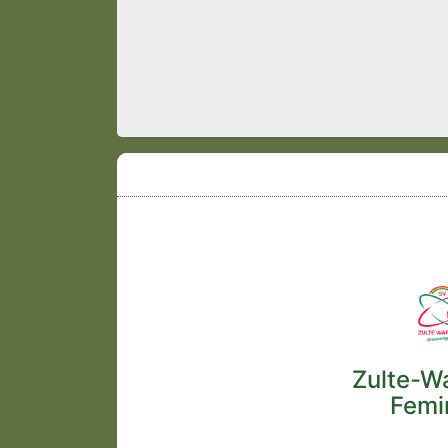
Zulte-W
Femi