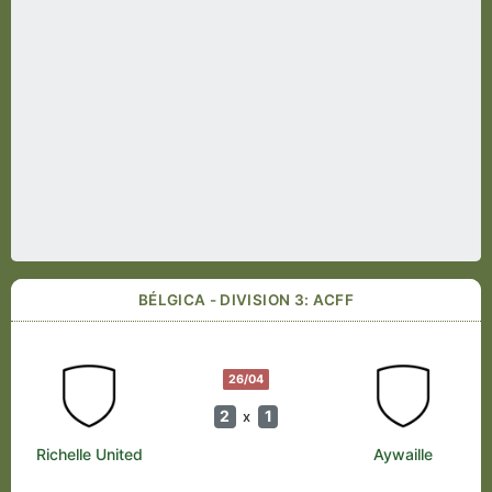
BÉLGICA - DIVISION 3: ACFF
26/04
2
1
x
Richelle United
Aywaille