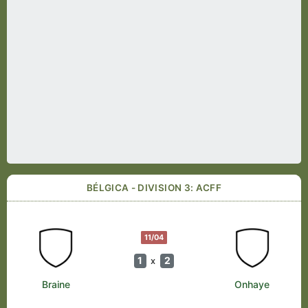
BÉLGICA - DIVISION 3: ACFF
11/04
1
2
x
Braine
Onhaye