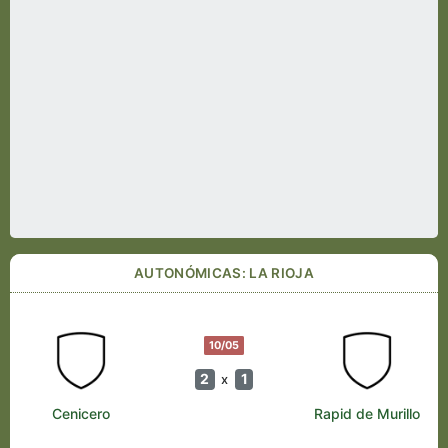
AUTONÓMICAS: LA RIOJA
10/05
2
1
x
Cenicero
Rapid de Murillo