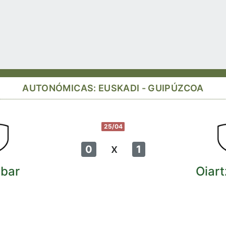
AUTONÓMICAS: EUSKADI - GUIPÚZCOA
25/04
x
0
1
ibar
Oiar