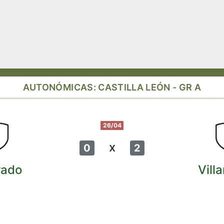
AUTONÓMICAS: CASTILLA LEÓN - GR A
26/04
x
0
2
rado
Vill