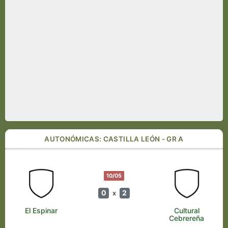
AUTONÓMICAS: CASTILLA LEÓN - GR A
10/05
0
2
x
El Espinar
Cultural
Cebrereña