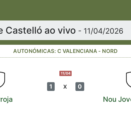
e Castelló ao vivo
- 11/04/2026
AUTONÓMICAS: C VALENCIANA - NORD
11/04
x
1
0
roja
Nou Jov