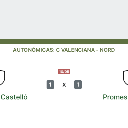
AUTONÓMICAS: C VALENCIANA - NORD
10/05
x
1
1
Castelló
Promes