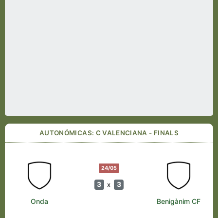
AUTONÓMICAS: C VALENCIANA - FINALS
24/05
3
3
x
Onda
Benigànim CF