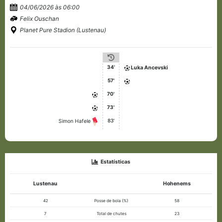
04/06/2026 às 06:00
Felix Ouschan
Planet Pure Stadion (Lustenau)
34'
Luka Ancevski
57'
70'
73'
83'
Simon Hafele
Estatísticas
Lustenau
Hohenems
42
Posse de bola (%)
58
7
Total de chutes
23