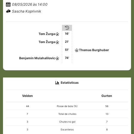
08/05/2026 às 14:00
Sascha Koprivnik
16'
Tom Žurga
21'
Tom Žurga
51'
Thomas Burghuber
74'
Benjamin Mulahalilovic
Estatísticas
Velden
Gurten
44
Posse de bola (%)
56
7
Total de chutes
13
3
Chutes no gol
7
3
Escanteios
8