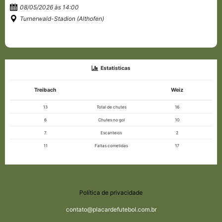
08/05/2026 às 14:00
Turnerwald-Stadion (Althofen)
Estatísticas
Treibach
Weiz
13
Total de chutes
16
6
Chutes no gol
10
7
Escanteios
2
11
Faltas cometidas
17
Política de privacidade
contato@placardefutebol.com.br