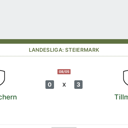
LANDESLIGA: STEIERMARK
08/05
x
0
3
chern
Till