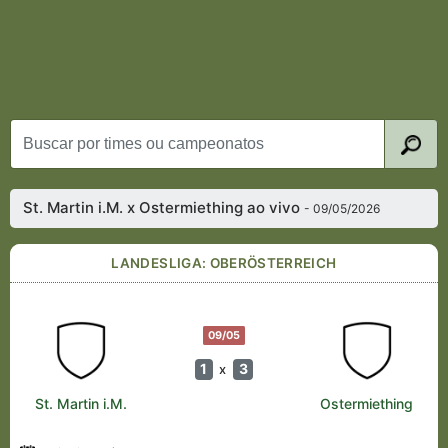
St. Martin i.M. x Ostermiething ao vivo
- 09/05/2026
LANDESLIGA: OBERÖSTERREICH
09/05
1
3
x
St. Martin i.M.
Ostermiething