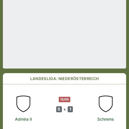
LANDESLIGA: NIEDERÖSTERREICH
15/05
5
1
x
Admira II
Schrems