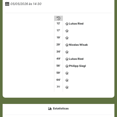
05/05/2026 às 14:30
12'
Lukas Ried
17'
19'
29'
Nicolas Wisak
36'
49'
Lukas Ried
56'
Philipp Siegl
59'
66'
71'
Estatísticas