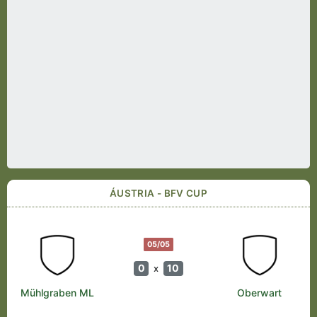
ÁUSTRIA - BFV CUP
05/05
0
10
x
Mühlgraben ML
Oberwart