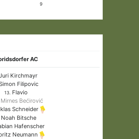
9
oridsdorfer AC
Juri Kirchmayr
Simon Filipovic
Flavio
13.
Mirnes Bećirović
klas Schneider
Noah Bitsche
bian Hafenscher
ritz Neumann