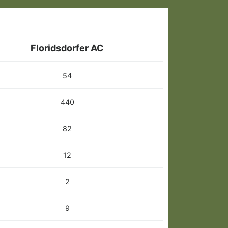
Floridsdorfer AC
54
440
82
12
2
9