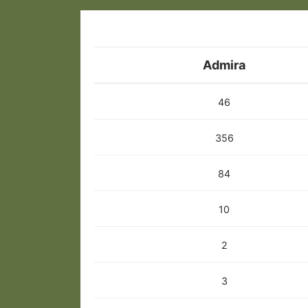
Admira
46
356
84
10
2
3