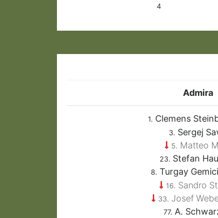
4
Admira
Clemens Stein
1.
Sergej Sa
3.
Matteo M
5.
Stefan Ha
23.
Turgay Gemic
8.
Sandro St
16.
Josef Webe
33.
A. Schwa
77.