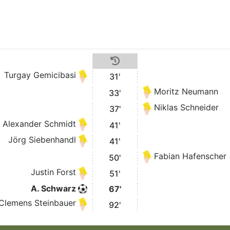
Turgay Gemicibasi
31'
Moritz Neumann
33'
Niklas Schneider
37'
Alexander Schmidt
41'
Jörg Siebenhandl
41'
Fabian Hafenscher
50'
Justin Forst
51'
A. Schwarz
67'
Clemens Steinbauer
92'