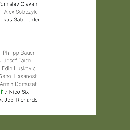
omislav Glavan
Alex Sobczyk
1.
ukas Gabbichler
Philipp Bauer
.
Josef Taieb
4.
Edin Huskovic
.
Senol Hasanoski
Armin Domuzeti
Nico Six
7.
Joel Richards
4.