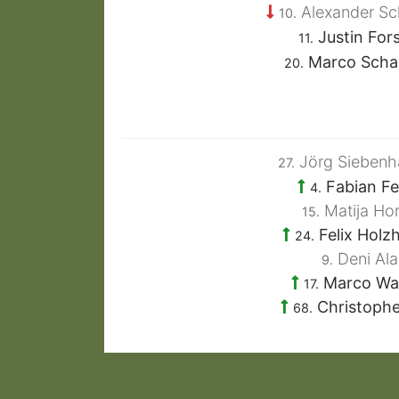
Alexander S
10.
Justin For
11.
Marco Scha
20.
Jörg Siebenh
27.
Fabian Fe
4.
Matija Ho
15.
Felix Holz
24.
Deni Ala
9.
Marco Wa
17.
Christophe
68.