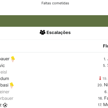
Faltas cometidas
Escalações
Fl
bauer
1.
vic
5.
eisl
udum
19.
Ni
ibasi
20.
einer
6.
Fa
rbauer
16.
Mo
rz
17.