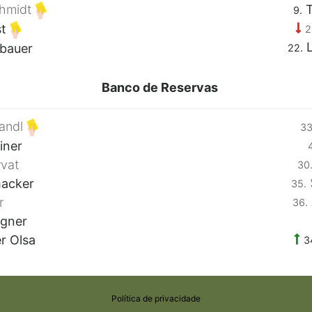
chmidt
T
9.
st
2
L
bauer
22.
Banco de Reservas
andl
33
iner
rvat
30
hacker
35.
r
36.
gner
r Olsa
3
Política de privacidade