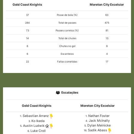
Gold Coast Knights
Moreton City Excelsior
37
Posse de bola (%)
63
284
Total de passes
475
73
Passes corretos (%)
81
14
Total de chutes
13
6
Chutes no gol
6
6
Escanteios
4
22
Faltas cometidas
17
Escalações
Gold Coast Knights
Moreton City Excelsior
Nathan Foster
Sebastian Arranz
1.
1.
Jack McInally
Ko Ikeda
4.
3.
Dylan Meinicke
Austin Ludwik
5.
5.
Sadik Abass
Luke Croll
16.
6.