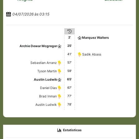
04/07/2026 às 03:15
2'
Marquez Walters
25'
Archie Dewar Mcgregor
41'
Sadik Abass
57'
Sebastian Arranz
59'
Tyson Martin
65'
Austin Ludwik
67'
Daniel Dias
77'
Brad Inman
78'
Austin Ludwik
Estatísticas