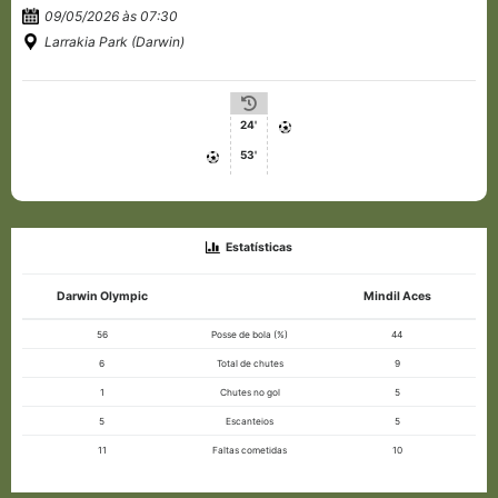
09/05/2026 às 07:30
Larrakia Park (Darwin)
24'
53'
Estatísticas
Darwin Olympic
Mindil Aces
56
Posse de bola (%)
44
6
Total de chutes
9
1
Chutes no gol
5
5
Escanteios
5
11
Faltas cometidas
10