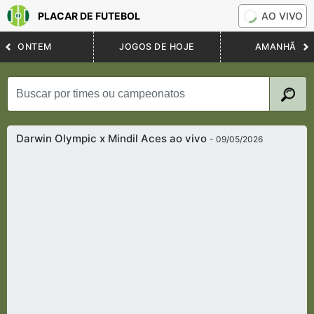
PLACAR DE FUTEBOL
AO VIVO
ONTEM
JOGOS DE HOJE
AMANHÃ
Darwin Olympic x Mindil Aces ao vivo
- 09/05/2026