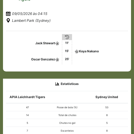
09/05/2026 às 04:15
Lambert Park (Sydney)
11'
Jack Stewart
15'
Koya Nakano
25'
Oscar Gonzalez
Estatísticas
APIA Leichhardt Tigers
Sydney United
47
Posse de bola (%)
53
14
Total de chutes
8
5
Chutes no gol
5
7
Escanteios
8