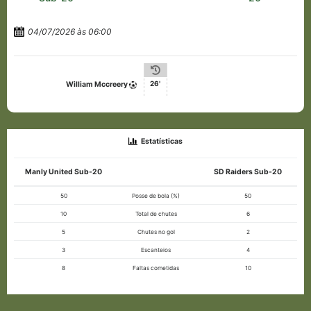
04/07/2026 às 06:00
26'
William Mccreery
Estatísticas
Manly United Sub-20
SD Raiders Sub-20
50
Posse de bola (%)
50
10
Total de chutes
6
5
Chutes no gol
2
3
Escanteios
4
8
Faltas cometidas
10