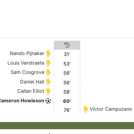
Nando Pijnaker
31'
Louis Verstraete
53'
Sam Cosgrove
56'
Daniel Hall
56'
Callan Elliot
58'
Cameron Howieson
60'
Víctor Campuzano
76'