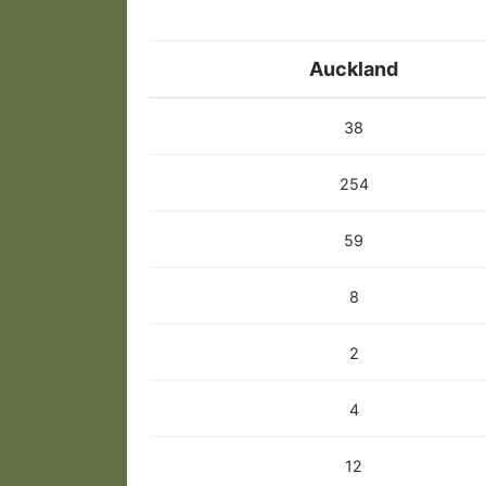
Auckland
38
254
59
8
2
4
12