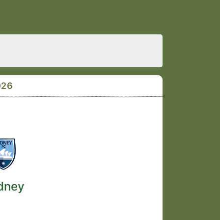
026
dney