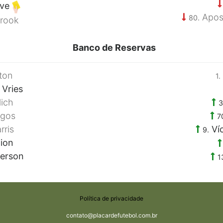
ove
Apost
80.
rook
Banco de Reservas
ton
1.
 Vries
lich
3
egos
7
rris
Ví
9.
lion
erson
1
Política de privacidade
contato@placardefutebol.com.br