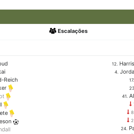
Escalações
oud
Harri
12.
kai
Jorda
4.
d-Reich
17
ker
23
Al
iot
41.
ll
8
aete
2
eson
Pa
24.
dall