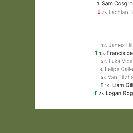
Sam Cosgr
9.
Lachlan B
77.
James Hil
12.
Francis de
15.
Luka Vice
52.
Felipe Gall
8.
Van Fitzha
57.
Liam Gil
14.
Logan Rog
27.