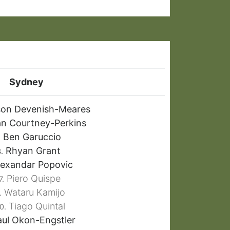
Sydney
son Devenish-Meares
n Courtney-Perkins
Ben Garuccio
.
Rhyan Grant
.
exandar Popovic
Piero Quispe
7.
Wataru Kamijo
.
Tiago Quintal
0.
ul Okon-Engstler