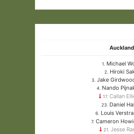
Auckland
Michael W
1.
Hiroki Sa
2.
Jake Girdwoo
3.
Nando Pijna
4.
Callan Ell
17.
Daniel Ha
23.
Louis Verstr
6.
Cameron Howi
7.
Jesse Ran
21.