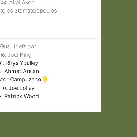
Akol Akon
44.
olos Stamatelopoulos
Gus Hoefsloot
Joel King
16.
Rhys Youlley
6.
Ahmet Arslan
0.
ctor Campuzano
Joe Lolley
10.
Patrick Wood
3.