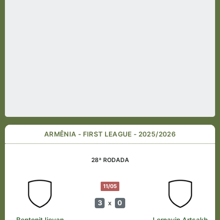
ARMÊNIA - FIRST LEAGUE - 2025/2026
28ª RODADA
11/05
3
0
x
Bentonit Ijevan
Lernayin Artsakh